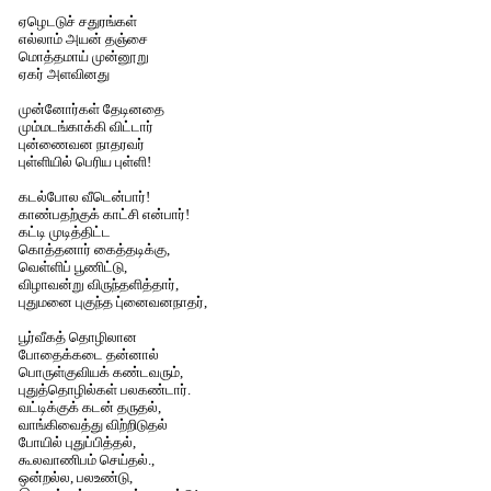
ஏழெடடுச் சதுரங்கள்
எல்லாம் அயன் தஞ்சை
மொத்தமாய் முன்னூறு
ஏகர் அளவினது
முன்னோர்கள் தேடினதை
மும்மடங்காக்கி விட்டார்
புன்ணைவன நாதரவர்
புள்ளியில் பெரிய புள்ளி!
கடல்போல வீடென்பார்!
காண்பதற்குக் காட்சி என்பார்!
கட்டி முடித்திட்ட
கொத்தனார் கைத்தடிக்கு,
வெள்ளிப் பூணிட்டு,
விழாவன்று விருந்தளித்தார்,
புதுமனை புகுந்த பு்னைவனநாதர்,
பூர்வீகத் தொழிலான
போதைக்கடை தன்னால்
பொருள்குவியக் கண்டவரும்,
புதுத்தொழில்கள் பலகண்டார்.
வட்டிக்குக் கடன் தருதல்,
வாங்கிவைத்து விற்றிடுதல்
போயில் புதுப்பித்தல்,
கூலவாணிபம் செய்தல்.,
ஒன்றல்ல, பலஉண்டு,