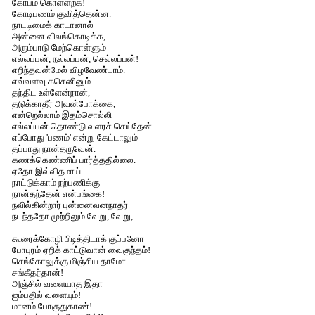
கோபம் கொள்ளற்க!
கோடிபணம் குவித்தென்ன.
நாடடிமைக் காடானால்
அன்னை விலங்கொடிக்க,
அரும்பாடு மேற்கொள்ளும்
எல்லப்பன், நல்லப்பன், செல்லப்பன்!
எறிந்தவன்மேல் விழவேண்டாம்.
எவ்வளவு கசெனினும்
தந்திட உள்ளேன்நான்,
தடுக்காதீர் அவன்போக்கை,
என்றெல்லாம் இதம்சொல்லி
எல்லப்பன் தொண்டு வளரச் செய்தேன்.
எப்போது 'பணம்' என்று கேட்டாலும்
தப்பாது நான்தருவேன்.
கணக்கெண்ணிப் பார்த்ததில்லை.
ஏதோ இவ்விதமாய்
நாட்டுக்காம் நற்பணிக்கு
நான்தந்தேன் என்பங்கை!
நவில்கின்றார் புன்னைவனநாதர்
நடந்ததோ முற்றிலும் வேறு, வேறு,
கூரைக்கோழி பிடித்திடாக் குப்பனோ
போபுரம் ஏறிக் காட்டுவான் வைகுந்தம்!
செங்கோலுக்கு மிஞ்சிய தாமோ
சங்கீதந்தான்!
அஞ்சில் வளையாத இதா
ஐம்பதில் வளையும்!
மானம் போகுதுகாண்!