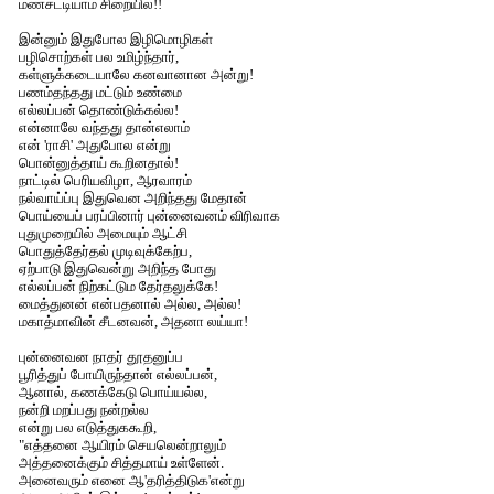
மண்சட்டியாம் சிறையில்!!
இன்னும் இதுபோல இழிமொழிகள்
பழிசொற்கள் பல உமிழ்ந்தார்,
கள்ளுக்கடையாலே கனவானான அன்று!
பணம்தந்தது மட்டும் உண்மை
எல்லப்பன் தொண்டுக்கல்ல!
என்னாலே வந்தது தான்எலாம்
என் 'ராசி' அதுபோல என்று
பொன்னுத்தாய் கூறினதால்!
நாட்டில் பெரியவிழா, ஆரவாரம்
நல்வாய்ப்பு இதுவென அறிந்தது மேதான்
பொய்யைப் பரப்பினார் புன்னைவனம் விரிவாக
புதுமுறையில் அமையும் ஆட்சி
பொதுத்தேர்தல் முடிவுக்கேற்ப,
ஏற்பாடு இதுவென்று அறிந்த போது
எல்லப்பன் நிற்கட்டும தேர்தலுக்கே!
மைத்துனன் என்பதனால் அல்ல, அல்ல!
மகாத்மாவின் சீடனவன், அதனா லய்யா!
புன்னைவன நாதர் தூதனுப்ப
பூரித்துப் போயிருந்தான் எல்லப்பன்,
ஆனால், கணக்கேடு பொய்யல்ல,
நன்றி மறப்பது நன்றல்ல
என்று பல எடுத்துககூறி,
"எத்தனை ஆயிரம் செயலென்றாலும்
அத்தனைக்கும் சித்தமாய் உள்ளேன்.
அனைவரும் எனை ஆ'தரித்திடுக'என்று