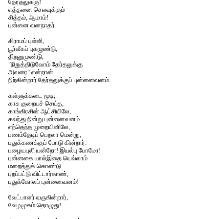
தேர்தலுக்கு!
எத்தனை செலவுக்கும்
சித்தம், ஆமாம்!
புன்னை வனநாதர்
கிராமப் புள்ளி,
பூர்வீகப் புகழுண்டு,
திறனுமுண்டு,
"நிறுத்திடுவோம் தேர்தலுக்கு
அவரை" என்றான்
நிற்கின்றார் தேர்தலுக்குப் புன்னைவனம்.
கள்ளுக்கடை மூடி,
காசு குறையச் செய்த,
காங்கிரசின் ஆட்சியிலே,
கலந்து நின்று புன்னைவனம்
எந்தெந்த முறையினிலே,
பணம்தேடிப் பெறலா மென்று,
புதுக்கணக்குப் போடு கின்றார்.
பழையபுலி யன்றோ! இயல்பு போமோ!
புன்னகை யால்இதை யெல்லாம்
மறைத்துக் கொண்டு
புறப்பட்டு விட்டார்காண்,
புதுக்கோலப் புன்னைவனம்!
வேட்பாளர் வருகின்றார்,
வேழமுகம் தொழுது!