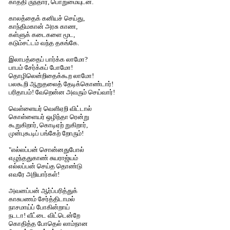
காத்தி ருந்தார், பொறுமையுடன்.
காலத்தைக் கனியச் செய்து,
காந்திமகான் அரசு காண,
கள்ளுக் கடைகளை மூட,
கடும்சட்டம் வந்த தகங்கே.
இலாபத்தைப் பார்க்க லாமோ?
பாபம் சேர்க்கப் போமோ!
தொழிலென்றிதைக்கூற லாமோ!
பலகூறி ஆறுதலைத் தேடிக்கொண்டார்!
பரிதாபம்! வேறென்ன அவரும் செய்வார்!
வெள்ளையர் வெளிஏறி விட்டால்
கொள்ளையர் ஒழிந்தா ரென்று
கூறுகிறார், கொடிஏற் றுகிறார்,
முன்புகூடிப் பங்கேற் றோரும்!
"எல்லப்பன் சொன்னதுபோல்
எழுந்ததுகாண் சுயராஜ்யம்
எல்லப்பன் செய்த தொண்டு
எவரே அறியார்கள்!
அவனப்பன் ஆர்ப்பரித்துக்
காசுபணம் சேர்த்திடாமல்
நாசமாய்ப் போகின்றாய்
நடடா! வீட்டை விட்டென்றே
கொதித்த போதெல் லாம்நான