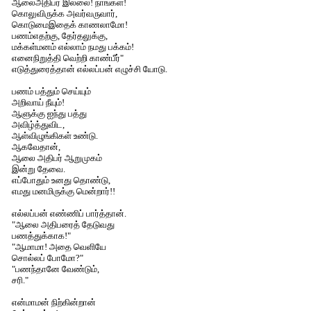
ஆலைஅதிபர் இல்லை! நாங்கள்!
கொலுவிருக்க அவர்வருவார்,
கொடுமைஇதைக் காணலாமோ!
பணம்எதற்கு, தேர்தலுக்கு,
மக்கள்மனம் எல்லாம் நமது பக்கம்!
எனைநிறுத்தி வெற்றி காண்பீர்"
எடுத்துரைத்தான் எல்லப்பன் எழுச்சி யோடு.
பணம் பத்தும் செய்யும்
அறிவாய் நீயும்!
ஆளுக்கு ஐந்து பத்து
அவிழ்த்துவிட,
ஆள்விழுங்கிகள் உண்டு.
ஆகவேதான்,
ஆலை அதிபர் ஆறுமுகம்
இன்று தேவை.
எப்போதும் உனது தொண்டு,
எமது மனமிருக்கு மென்றார்!!
எல்லப்பன் எண்ணிப் பார்த்தான்.
"ஆலை அதிபரைத் தேடுவது
பணத்துக்காக!"
"ஆமாமா! அதை வெளியே
சொல்லப் போமோ?"
"பணந்தானே வேண்டும்,
சரி."
என்மாமன் நிற்கின்றான்