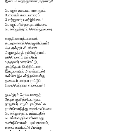
இலாபம் வந்ததுகாண், உருண்டு!
பொருள் உடையா ரானாலும்,
போதைக் கடையாரைப்
போற்றுவார் பலர்இல்லை!
பொருட்படுத்தத் தானில்லை!
பொன்னுத்தாய் சொல்லும்வரை.
காந்தி மகாத்மாவைக்
கடவுளெனத் தொழுதின்றார்!
அவருக்குச் சீடன்என்
அருமருந்தத் தம்பியுந்தான்,
ஊரெல்லாம் நல்லபேர்
உருகுவார் உரைகேட்டு,
புகழ்தேடிப் பெற்றிட்டான்,
இதழ்பலவில் அவன்பாடல்!
என்னே இவன்நிற னென்று
தலைவர் பலர்பா ராட்டும்
நிலைபெற்றான் எல்லப்பன்!
ஓடிஆடிச் செல்வமதைத்
தேடிக் குவித்திட்டாலும்,
நாலுபேர் பாடும் புகழ்கேட்க
நான்கொடுத்து வைக்கவில்லை
பொன்னுத்தாய் உள்ளமதில்
பொங்கிவரும் எண்ணமது
கண்டுகொண்ட புன்னவனம்,
காலம் கனியட்டு மென்று