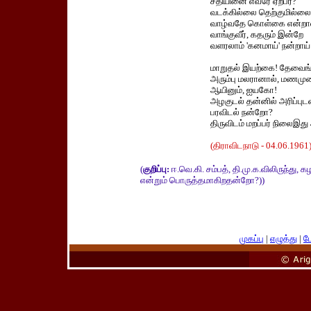
சதியினை எவரே ஏற்பர்?
வடக்கில்லை தெற்குமில்லை
வாழ்வதே கொள்கை என்றா
வாங்குவீர், கதரும் இன்றே
வளரலாம் 'கனமாய்' நன்றாய்
மாறுதல் இயற்கை! தேவைங்
அரும்பு மலரானால், மணமுண
ஆயினும், ஐயகோ!
அழகுடல் தன்னில் அரிப்புடன
பரவிடல் நன்றோ?
திருவிடம் மறப்பர் நிலைஇத
(திராவிடநாடு - 04.06.1961
(
குறிப்பு:
ஈ.வெ.கி. சம்பத், தி.மு.க.விலிருந்து
என்றும் பொருத்தமாகிறதன்றோ?))
முகப்பு
|
எழுத்து
|
பே