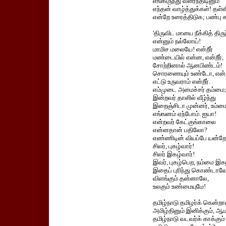
எங்கிருந்து வளர்ந்திடினும்
எந்தன் வாழ்த்துக்கள்! தள்ள
என்றே உரைத்திடுக; பண்பு க
'திருவிட மாயை நீக்கித் திரு
என்னும் நல்லோய்!
மாமிச மலையே! என்றீர்
மண்டையில் என்ன, என்றீர்,
சோற்றினால் ஆனபிண்டம்!
சொரணையும் உண்டோ, என்றீ
எட்டு உருவராம் என்றீர்.
எம்முடை அமைச்சர் தம்மை
இன்றவர் தாளில் வீழ்ந்து
இறைஞ்சிடா முன்னர், உம்ம
எங்ஙனம் ஏந்போம். ஐயா!
என்றவர் கேட்குங்காலை
என்னதான் பதிலோ?
எண்ணிடின் வியப்பே யன்ற
சிலர், புகழ்வார்!
சிலர் இகழ்வார்!
இவர், புகழ்பெற, நம்மை இகழ
இதைப் புரிந்து கொண்டால
விளங்கும் தன்னாலே,
உலகும் உண்மையுமே!
தமிழ்நாடு தமிழர்க் கென்றா
அமிழ்தினும் இனிக்கும், ஆம
தமிழ்நாடு வடவர்க் காக்கும்