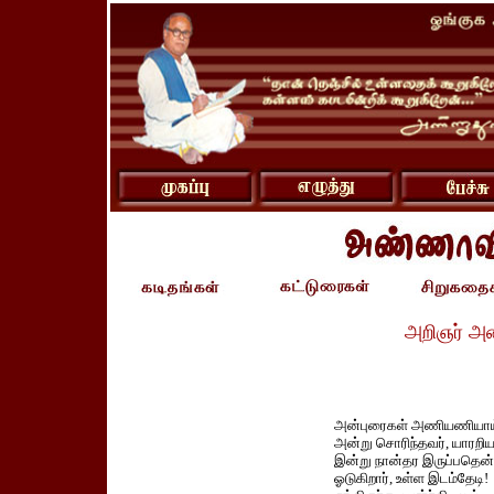
அறிஞர் அ
அன்புரைகள் அணியணியாய
அன்று சொரிந்தவர், யாரறிய
இன்று நான்தர இருப்பதென
ஓடுகிறார், உள்ள இடம்தேடி!