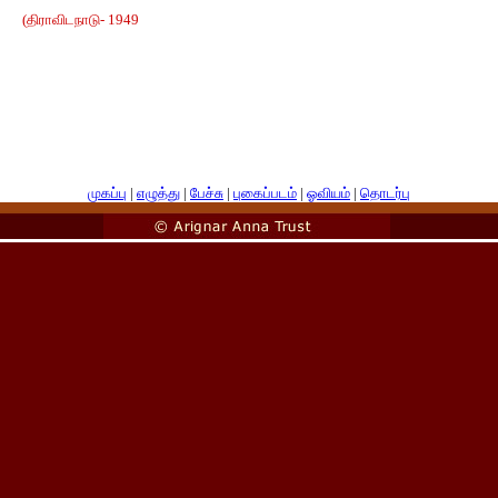
(திராவிடநாடு- 1949
முகப்பு
|
எழுத்து
|
பேச்சு
|
புகைப்படம்
|
ஓவியம்
|
தொடர்பு