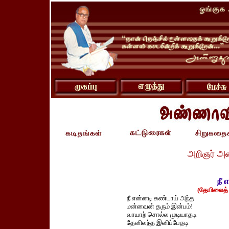
அறிஞர் அ
நீ 
(தேயிலைத் 
நீ என்னடி கண்டாய் அந்த
மன்னவன் தரும் இன்பம்!
வாயாற் சொல்ல முடியாதடி
தேனிலந்த இனிப்பேதடி