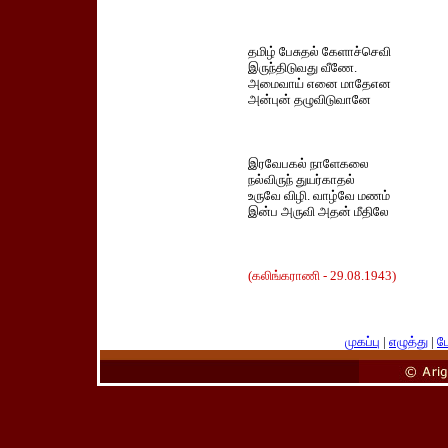
தமிழ் பேசுதல் கேளாச்செவி
இருந்திடுவது வீணே.
அமைவாய் எனை மாதேஎன
அன்புன் தழுவிடுவானே
இரவேபகல் நாளேகலை
நல்விருந் துயர்காதல்
உருவே விழி. வாழ்வே மணம்
இன்ப அருவி அதன் மீதிலே
(கலிங்கராணி - 29.08.1943)
முகப்பு
|
எழுத்து
|
பே