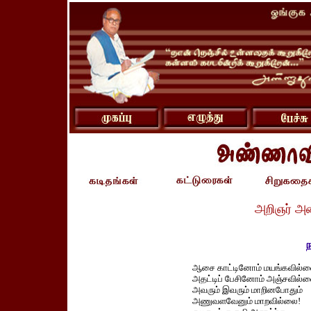
அறிஞர் அ
ந
ஆசை காட்டினோம் மயங்கவில்ல
அதட்டிப் பேசினோம் அஞ்சவில்ல
அவரும் இவரும் மாறினபோதும்
அணுவளவேனும் மாறவில்லை!