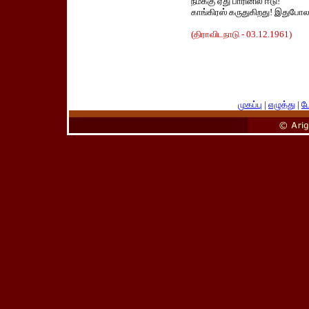
நமக்கு ஏது பாரினில் ஈடு!
காங்கிரஸ் கருதுகிறது! இதுபோல
(திராவிடநாடு - 03.12.1961)
முகப்பு
|
எழுத்து
|
பே