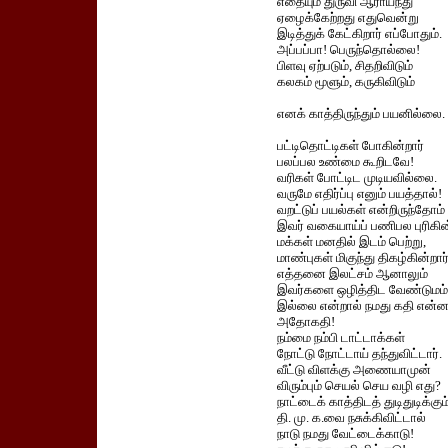
எதையும் துருவி ஆராய்ந்து
ஏழைக்கேற்றது எதுவென்று
இடித்துக் கேட்கிறார் எப்போதும்.
அப்பப்பா! பெருந்தொல்லை!
பிளவு ஏற்படும், சிதறிவிடும்
கலகம் மூளும், கருகிவிடும்
எனக் காத்திருந்தும் பயனில்லை.
பட்டிதொட்டிகள் போகின்றார்
பலப்பல உண்மை கூறிடவே!
வரிகள் போட்டிட முடியவில்லை.
வருமே எதிர்ப்பு எனும் பயத்தால்!
வறட்டுப் பயல்கள் என்றிருந்தோம்
இவர் வகையாய்ப் பணிபல புரிகின்
மக்கள் மனதில் இடம் பெற்று,
மாண்புகள் மிகுந்து திகழ்கின்றார்
எத்தனை இலட்சம் ஆனாலும்
இவர்களை ஒழித்திட வேண்டுமம்
இல்லை என்றால் நமது கதி என்ன
அதோகதி!
நம்மை நம்பி டாட்டாக்கள்
நோட்டு நோட்டாய் தந்துவிட்டார்.
வீட்டு விளக்கு அணையாமுன்
விரும்பும் செயல் செய வழி எது?
நாட்டைக் காத்திடத் துடிதுடிக்கும
தி. மு. க.வை நசுக்கிவிட்டால்
நாடு நமது வேட்டைக்காடு!