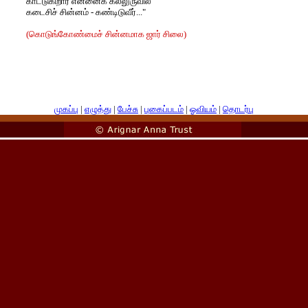
காட்டுகிறார் என்னைக் கல்லுருவில்
கடைசிச் சின்னம் - கண்டிடுவீர்..."
(கொடுங்கோண்மைச் சின்னமாக ஜார் சிலை)
முகப்பு
|
எழுத்து
|
பேச்சு
|
புகைப்படம்
|
ஓவியம்
|
தொடர்பு